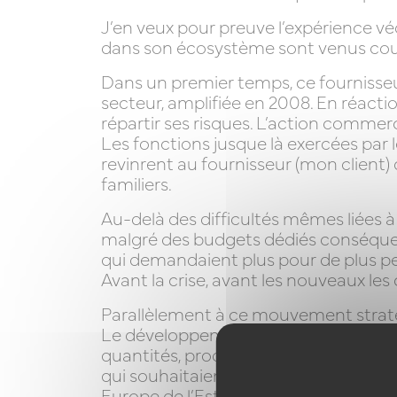
J’en veux pour preuve l’expérience v
dans son écosystème sont venus coup 
Dans un premier temps, ce fournisseur
secteur, amplifiée en 2008. En réactio
répartir ses risques. L’action commerc
Les fonctions jusque là exercées par l
revinrent au fournisseur (mon client)
familiers.
Au-delà des difficultés mêmes liées 
malgré des budgets dédiés conséquent
qui demandaient plus pour de plus peti
Avant la crise, avant les nouveaux les 
Parallèlement à ce mouvement stratég
Le développement de la concurrence 
quantités, produites avec beaucoup 
qui souhaitaient survivre à développe
Europe de l’Est et d’un site en France