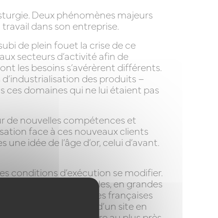
plasturgie. Deux phénomènes majeurs
ravail dans son entreprise.
bi de plein fouet la crise de ce
aux secteurs d’activité afin de
nt les besoins s’avérèrent différents.
 d’industrialisation des produits –
s ces domaines qui ne lui étaient pas
sur de nouvelles compétences et
sation face à ces nouveaux clients
une idée de l’âge d’or, celui d’avant.
s conditions d’exécution se modifier.
 des productions simples, en grandes
conduit les entreprises françaises
t robotisés. Disposant d’un site en
entre ses usines pour être au plus près