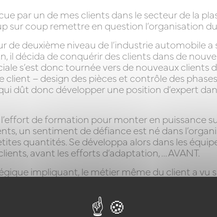
écue par un de mes clients dans le secteur de la 
sur coup remettre en question l’organisation du t
 de deuxième niveau de l’industrie automobile a su
n, il décida de conquérir des clients dans de nouve
iale s’est donc tournée vers de nouveaux clients do
e client – design des pièces et contrôle des phases
 qui dût donc développer une position d’expert dan
à l’effort de formation pour monter en puissance 
s, un sentiment de défiance est né dans l’organi
tes quantités. Se développa alors dans les équipes 
clients, avant les efforts d’adaptation, … AVANT.
ique impliquant, le métier même du client a vu se
chinoise (ou même des pays d’Europe de l’est) sur
de main d’œuvre payée moins chère qu’en France a 
r des process de plus en plus précis, automatisés e
, cet industriel a appris progressivement à jongler 