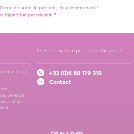
 3ème épisode :le présent, c’est maintenant !
une injonction paradoxale ?
Envie de me faire part de vos besoins ?
 commerciale
+33 (0)6 88 179 319
Contact
ions
 au bénéfice
rivées et des
ment.
Mentions légales