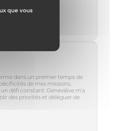
eux que vous
ermis dans un premier temps de
écificités de mes missions,
n un défi constant. Geneviève m’a
lir des priorités et déléguer de