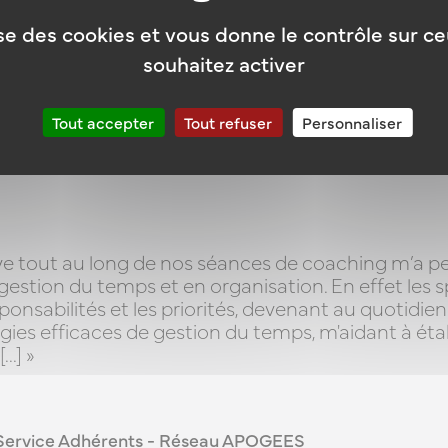
lise des cookies et vous donne le contrôle sur c
souhaitez activer
ale Ile de France et Hauts de France – CITEO
Tout accepter
Tout refuser
Personnaliser
 tout au long de nos séances de coaching m’a p
tion du temps et en organisation. En effet les sp
ponsabilités et les priorités, devenant au quotidie
gies efficaces de gestion du temps, m'aidant à étab
..] »
Service Adhérents - Réseau APOGEES