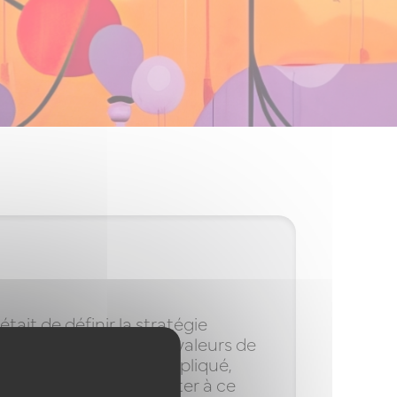
tait de définir la stratégie
 CITEO, mais aussi aux valeurs de
 contexte COVID compliqué,
e. Sa capacité à s’adapter à ce