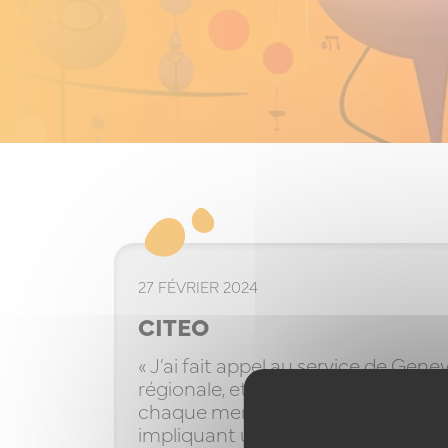
27 FÉVRIER 2024
CITEO
« J’ai fait appel au service de Gene
régionale, et de l’animer autour d’
chaque membre de cette même éq
impliquant une animation à distance