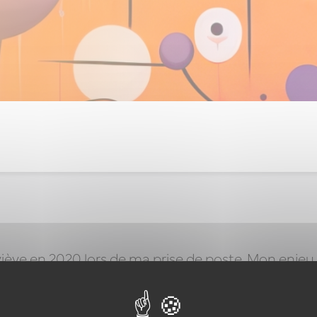
viève en 2020 lors de ma prise de poste. Mon enjeu é
un projet d’équipe qui correspondait aux valeurs de
uipe. Geneviève a su nous accompagner dans un
, sur des sujets ou le lien est au cœur de l’exercic