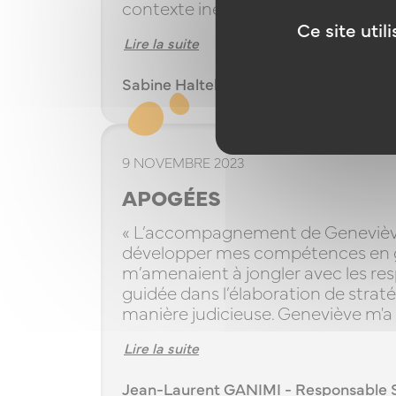
contexte inédit, tout en [...] »
Ce site uti
Lire la suite
Sabine Haltebourg - Directrice Région
9 NOVEMBRE 2023
APOGÉES
« L’accompagnement de Geneviève
développer mes compétences en ges
m’amenaient à jongler avec les res
guidée dans l’élaboration de straté
manière judicieuse. Geneviève m'a [.
Lire la suite
Jean-Laurent GANIMI - Responsable 