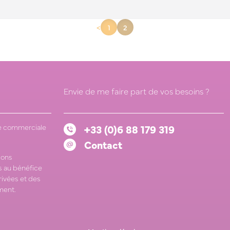
<
1
2
Envie de me faire part de vos besoins ?
 commerciale
+33 (0)6 88 179 319
Contact
ions
 au bénéfice
rivées et des
ment.