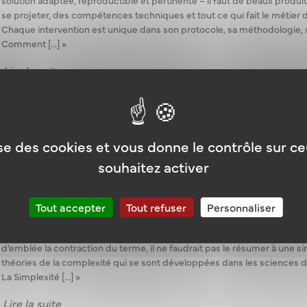
se projeter, des compétences techniques et tout ce qui fait le métier d
Chaque intervention est unique dans son protocole, sa méthodologie, se
Comment [...] »
Lire la suite
lise des cookies et vous donne le contrôle sur c
13 AOÛT 2013
souhaitez activer
SIMPLEXITÉ, LA VOIE DE L’ÉLÉGANCE
Tout accepter
Tout refuser
Personnaliser
« Alain Berthoz est Professeur au Collège de France et Membre de l’A
la perception et l’action. En 2009, il a composé un essai proposant une 
d’emblée la contraction du terme, il ne faudrait pas le résumer à une s
théories de la complexité qui se sont développées dans les sciences de 
La Simplexité [...] »
Lire la suite