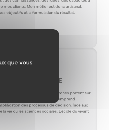
e mes clients. Mon métier est donc artisanal.
s objectifs et la formulation du résultat.
eux que vous
 À VIVRE ENSEMBLE
cadémie des Sciences. Ses recherches portent sur
théorie de la Simplexité. Si l’on comprend
implification des processus de décision, face aux
la vie ou les sciences sociales. L'école du vivant