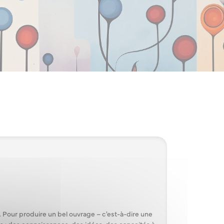
 Pour produire un bel ouvrage – c'est-à-dire une
ts : des connaissances, des idées, des capacités à