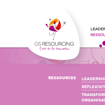
Panneau de gestion des cookies
LEADER
RESSO
RESSOURCES
LEADERSH
RÉFLEXIVI
TRANSFOR
ORGANISA